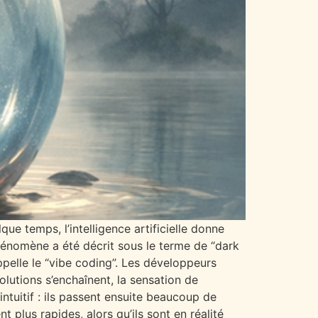
ue temps, l’intelligence artificielle donne
 phénomène a été décrit sous le terme de “dark
appelle le “vibe coding”. Les développeurs
olutions s’enchaînent, la sensation de
intuitif : ils passent ensuite beaucoup de
 plus rapides, alors qu’ils sont en réalité