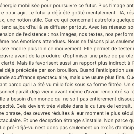
l’énergie mobilisée pour poursuivre ce futur. Plus l’image anti
ire pour agir. Le futur a déjà été goûté mentalement. IA, 
ux, une notion utile. Car ce qui concernait autrefois quelque
tend aujourd’hui à se diffuser partout. Avec les réseaux socia
sion de l’existence : nos images, nos textes, nos performa
 même nos émotions attendues. Nous ne faisons plus seulem
pousse encore plus loin ce mouvement. Elle permet de tester u
 œuvre avant de la produire, d’optimiser une prise de parole 
la clarté. Mais ils favorisent aussi un rapport plus indirect 
el déjà précédée par son brouillon. Quand l’anticipation use
nde souffrance spectaculaire, mais une usure plus fine. Qu
nt parce qu’il a été vu mille fois sous sa forme filtrée. U
sonnel paraît déjà vieux avant même d’avoir rencontré sa r
Elle a besoin d’un monde qui ne soit pas entièrement dissou
pacité. Cela devient très visible dans la culture de l’extra
 phrase, des œuvres réduites à leur moment le plus séduisant
taculaire. Et une déception étrange s’installe. Non parce q
 Le pré-déjà-vu n’est donc pas seulement un excès d’anticip