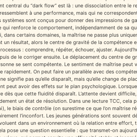
nt central du “dark flow” est là : une dissociation entre le r
 ressemblent à une performance, mais qui ne correspondent p
les systèmes sont conçus pour donner des impressions de gai
 qui renforce le comportement, indépendamment de sa quali
i, dans certains domaines, la maîtrise ne passe plus unique
nt un résultat, alors le centre de gravité de la compétence 
rocessus : comprendre, répéter, échouer, ajuster. Aujourd’hu
, puis de le corriger ensuite. Le déplacement du centre de 
rsonne se sent compétente. Le sentiment de maîtrise peut ve
uire rapidement. On peut faire un parallèle avec des compét
 ne signifie pas qu’elle disparaît, mais qu’elle change de p
peut avoir des effets sur le plan psychologique. Lorsque l
 dès que cette fluidité disparaît. L’attente devient difficile, 
ement un état de résolution. Dans une lecture TCC, cela peu
ai), le biais de contrôle (on surestime ce que l’on maîtrise 
irement l’inconfort. Les jeunes générations sont souvent 
s évoluent dans un environnement où la relation entre effort
ela pose une question essentielle : que transmet-on aujour