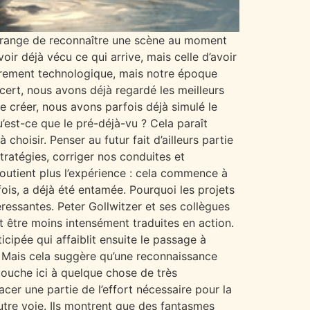
 étrange de reconnaître une scène au moment
oir déjà vécu ce qui arrive, mais celle d’avoir
urement technologique, mais notre époque
cert, nous avons déjà regardé les meilleurs
e créer, nous avons parfois déjà simulé le
u’est-ce que le pré-déjà-vu ? Cela paraît
 choisir. Penser au futur fait d’ailleurs partie
stratégies, corriger nos conduites et
soutient plus l’expérience : cela commence à
is, a déjà été entamée. Pourquoi les projets
éressantes. Peter Gollwitzer et ses collègues
t être moins intensément traduites en action.
cipée qui affaiblit ensuite le passage à
l. Mais cela suggère qu’une reconnaissance
ouche ici à quelque chose de très
cer une partie de l’effort nécessaire pour la
tre voie. Ils montrent que des fantasmes