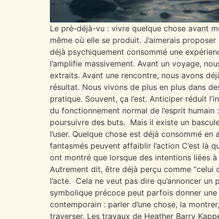
Le pré-déjà-vu : vivre quelque chose avant mê
même où elle se produit. J’aimerais proposer i
déjà psychiquement consommé une expérience 
l’amplifie massivement. Avant un voyage, nous
extraits. Avant une rencontre, nous avons déj
résultat. Nous vivons de plus en plus dans des
pratique. Souvent, ça l’est. Anticiper réduit l’i
du fonctionnement normal de l’esprit humain : 
poursuivre des buts. Mais il existe un bascule
l’user. Quelque chose est déjà consommé en a
fantasmés peuvent affaiblir l’action C’est là 
ont montré que lorsque des intentions liées à
Autrement dit, être déjà perçu comme “celui q
l’acte. Cela ne veut pas dire qu’annoncer un 
symbolique précoce peut parfois donner une i
contemporain : parler d’une chose, la montrer
traverser. Les travaux de Heather Barry Kapp