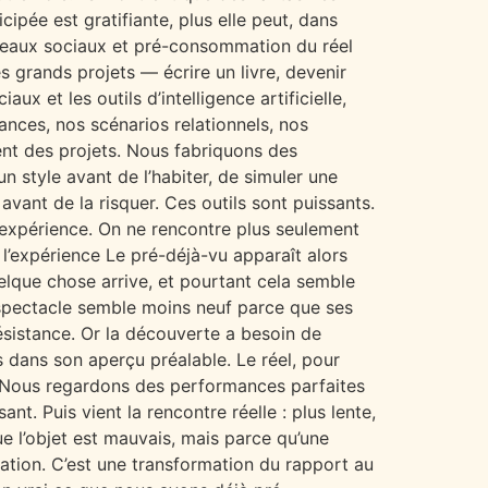
cipée est gratifiante, plus elle peut, dans
réseaux sociaux et pré-consommation du réel
s grands projets — écrire un livre, devenir
ux et les outils d’intelligence artificielle,
nces, nos scénarios relationnels, nos
ent des projets. Nous fabriquons des
n style avant de l’habiter, de simuler une
avant de la risquer. Ces outils sont puissants.
à l’expérience. On ne rencontre plus seulement
 l’expérience Le pré-déjà-vu apparaît alors
elque chose arrive, et pourtant cela semble
n spectacle semble moins neuf parce que ses
ésistance. Or la découverte a besoin de
s dans son aperçu préalable. Le réel, pour
it. Nous regardons des performances parfaites
. Puis vient la rencontre réelle : plus lente,
ue l’objet est mauvais, mais parce qu’une
ation. C’est une transformation du rapport au