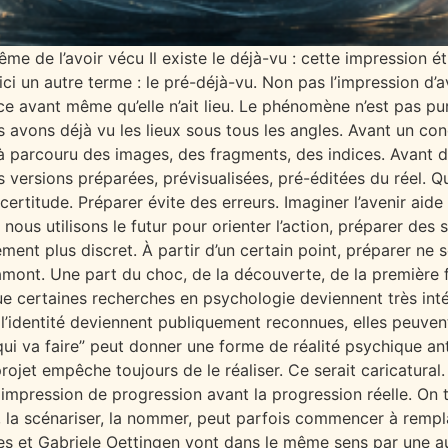
me de l’avoir vécu Il existe le déjà-vu : cette impression
ci un autre terme : le pré-déjà-vu. Non pas l’impression d’av
avant même qu’elle n’ait lieu. Le phénomène n’est pas p
 avons déjà vu les lieux sous tous les angles. Avant un con
à parcouru des images, des fragments, des indices. Avant d
 versions préparées, prévisualisées, pré-éditées du réel. Q
ncertitude. Préparer évite des erreurs. Imaginer l’avenir aide à
nous utilisons le futur pour orienter l’action, préparer des 
ment plus discret. À partir d’un certain point, préparer ne 
mont. Une part du choc, de la découverte, de la première fo
que certaines recherches en psychologie deviennent très int
 l’identité deviennent publiquement reconnues, elles peuven
ui va faire” peut donner une forme de réalité psychique anti
projet empêche toujours de le réaliser. Ce serait caricatura
mpression de progression avant la progression réelle. On t
, la scénariser, la nommer, peut parfois commencer à rempla
es et Gabriele Oettingen vont dans le même sens par une au