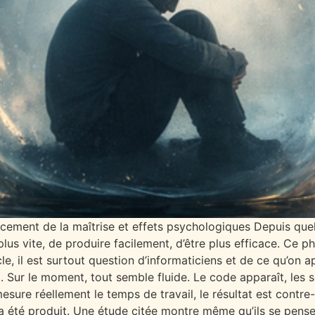
lacement de la maîtrise et effets psychologiques Depuis quelq
r plus vite, de produire facilement, d’être plus efficace. Ce
cle, il est surtout question d’informaticiens et de ce qu’on 
. Sur le moment, tout semble fluide. Le code apparaît, les s
esure réellement le temps de travail, le résultat est contre-
a été produit. Une étude citée montre même qu’ils se pensent