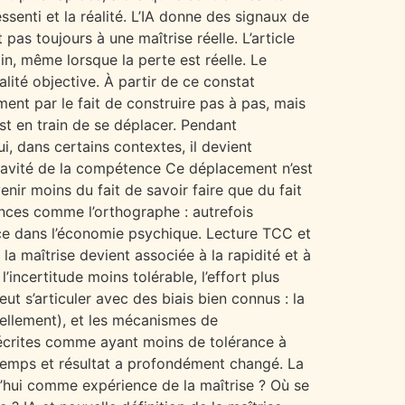
essenti et la réalité. L’IA donne des signaux de
as toujours à une maîtrise réelle. L’article
n, même lorsque la perte est réelle. Le
té objective. À partir de ce constat
ment par le fait de construire pas à pas, mais
est en train de se déplacer. Pendant
i, dans certains contextes, il devient
gravité de la compétence Ce déplacement n’est
nir moins du fait de savoir faire que du fait
ences comme l’orthographe : autrefois
lace dans l’économie psychique. Lecture TCC et
a maîtrise devient associée à la rapidité et à
l’incertitude moins tolérable, l’effort plus
t s’articuler avec des biais bien connus : la
réellement), et les mécanismes de
décrites comme ayant moins de tolérance à
, temps et résultat a profondément changé. La
d’hui comme expérience de la maîtrise ? Où se