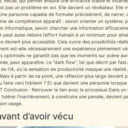
 vécue, qui permet ensuite une efficacité stable et incarnée
n’est pas un problème en soi. Elle devient un révélateur. Elle 
ne personne capable de formuler précisément, de narrer, de s
rme de compétence apparaît : savoir orienter un système, p
n informatique, savoir chercher une information efficacem
 peut aussi réduire l’effort humain à un minimum pour attei
 devient plus accessible. Cela ouvre des possibilités réelle
ement est-elle nécessairement une expérience pleinement vé
ils optimisés ne garantit pas que les moments sur scène au
, peut apparaître. Le “dark flow”, tel que décrit par fast.a
 de l’IA, où la sensation de productivité masque une réalité
 Mais à partir de ce point, une réflexion plus large devient
faire vers l’obtenir ? Et que devient une personne lorsque l’
? Conclusion : Retrouver le lien avec le processus Dans un m
à tolérer l’inachèvement, à construire une pensée, devient
son usage.
avant d’avoir vécu